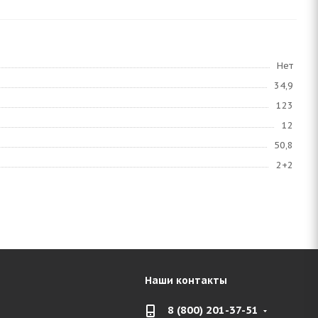
Нет
34,9
123
12
50,8
2+2
Наши контакты
8 (800) 201-37-51