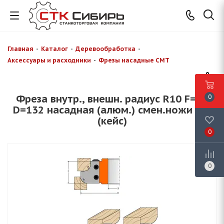
Главная
-
Каталог
-
Деревообработка
-
Аксессуары и расходники
-
Фрезы насадные CMT
Фреза внутр., внешн. радиус R10 F=35
0
D=132 насадная (алюм.) смен.ножи HM
(кейс)
0
0