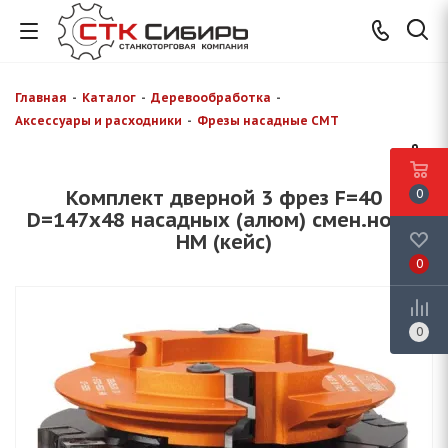
Главная
-
Каталог
-
Деревообработка
-
Аксессуары и расходники
-
Фрезы насадные CMT
Комплект дверной 3 фрез F=40
0
D=147x48 насадных (алюм) смен.ножи
HM (кейс)
0
0