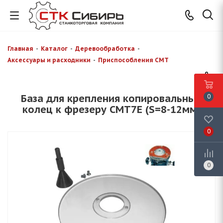
Главная
-
Каталог
-
Деревообработка
-
Аксессуары и расходники
-
Приспособления CMT
База для крепления копировальных
0
колец к фрезеру СМТ7Е (S=8-12мм)
0
0