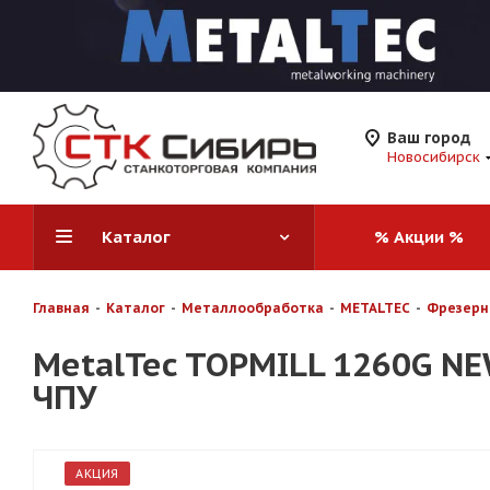
Ваш город
Новосибирск
Каталог
% Акции %
Главная
-
Каталог
-
Металлообработка
-
METALTEC
-
Фрезерн
MetalTec TOPMILL 1260G N
ЧПУ
АКЦИЯ