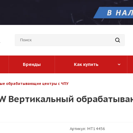
Бренды
Как купить
ые обрабатывающие центры с ЧПУ
EW Вертикальный обрабатыва
Артикул:
MT14456