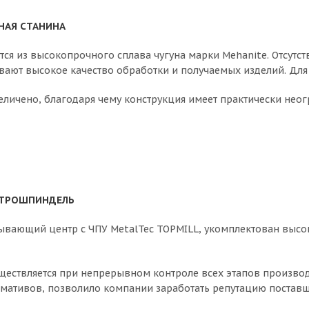
НАЯ СТАНИНА
тся из высокопрочного сплава чугуна марки Mehanite. Отсутс
вают высокое качество обработки и получаемых изделий. Для 
личено, благодаря чему конструкция имеет практически неог
ТРОШПИНДЕЛЬ
ывающий центр с ЧПУ MetalTec TOPMILL, укомплектован выс
ествляется при непрерывном контроле всех этапов производ
мативов, позволило компании заработать репутацию поставщ