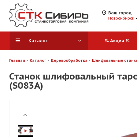
Ваш город
Новосибирск
Каталог
% Акции %
Главная
-
Каталог
-
Деревообработка
-
Шлифовальные станк
Станок шлифовальный тар
(S083A)