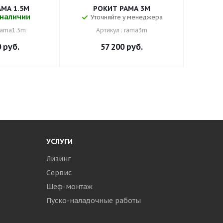
МА 1.5М
РОКИТ РАМА 3М
 наличии
Уточняйте у менеджера
 rama1.5m
Артикул : rama3m
0
руб.
57 200
руб.
УСЛУГИ
Лизинг
Сервис
Шеф-монтаж
Пуско-наладочные работы