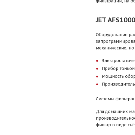
фильтрации, на о
JET AFS100
Оборудование ра
запрограммироват
механические, но
Электростатиче
Прибор тонкой
Мощность обор
Производительн
Системы фильтрац
Для домашних мас
производительнос
фильтр в виде съё