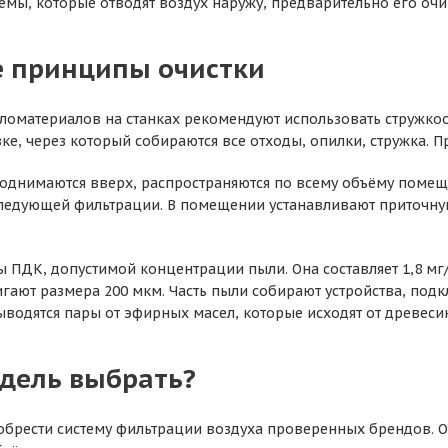
емы, которые отводят воздух наружу, предварительно его оч
 принципы очистки
ломатериалов на станках рекомендуют использовать стружкоо
вке, через который собираются все отходы, опилки, стружка. 
однимаются вверх, распространяются по всему объёму помещ
ледующей фильтрации. В помещении устанавливают приточну
 ПДК, допустимой концентрации пыли. Она составляет 1,8 мг
ают размера 200 мкм. Часть пыли собирают устройства, подкл
ыводятся пары от эфирных масел, которые исходят от древеси
дель выбрать?
брести систему фильтрации воздуха проверенных брендов. О