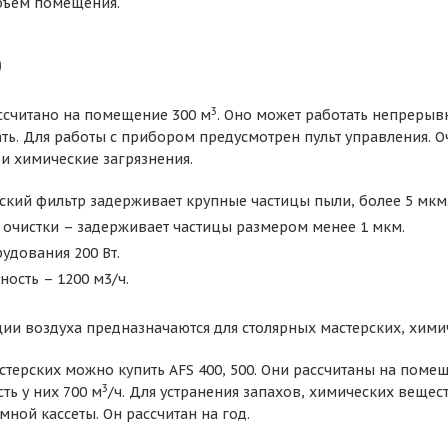
бъём помещения.
0
3
ссчитано на помещение
300 м
. Оно может работать непрерыв
ь. Для работы с прибором предусмотрен пульт управления. Очи
 и химические загрязнения.
ский фильтр задерживает крупные частицы пыли, более 5 мкм
 очистки – задерживает частицы размером менее 1 мкм.
удования 200 Вт.
ость – 1200 м3/ч.
ии воздуха предназначаются для столярных мастерских, хими
терских можно купить AFS 400, 500. Они рассчитаны на поме
3
ть у них 700 м
/ч. Для устранения запахов, химических веще
мной кассеты. Он рассчитан на год.