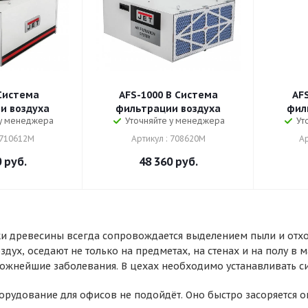
Система
AFS-1000 B Система
AF
и воздуха
фильтрации воздуха
фил
 у менеджера
Уточняйте у менеджера
Ут
 710612M
Артикул : 708620M
Ар
0
руб.
48 360
руб.
и древесины всегда сопровождается выделением пыли и отхо
дух, оседают не только на предметах, на стенах и на полу в 
ожнейшие заболевания. В цехах необходимо устанавливать с
рудование для офисов не подойдёт. Оно быстро засоряется о