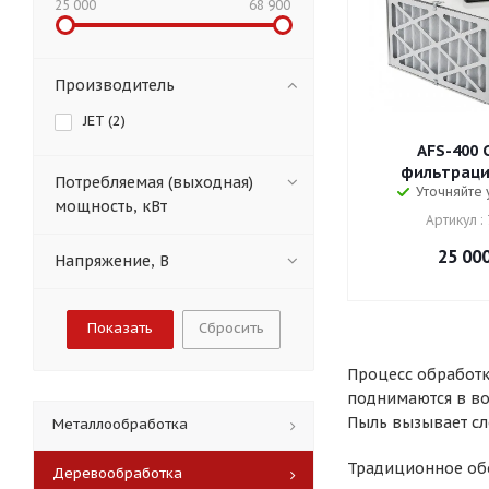
25 000
68 900
Производитель
JET (
2
)
AFS-400 
фильтраци
Потребляемая (выходная)
Уточняйте
мощность, кВт
Артикул :
25 00
Напряжение, В
Сбросить
Процесс обработк
поднимаются в воз
Пыль вызывает сл
Металлообработка
Традиционное обо
Деревообработка