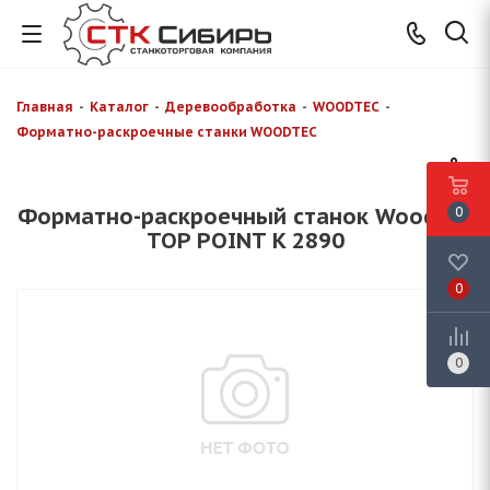
Главная
-
Каталог
-
Деревообработка
-
WOODTEC
-
Форматно-раскроечные станки WOODTEC
Форматно-раскроечный станок WoodTec
0
TOP POINT K 2890
0
0