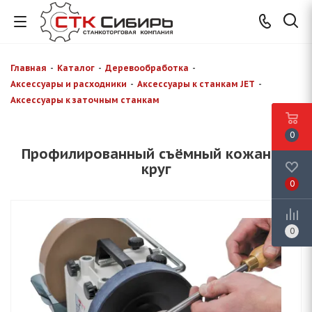
Главная
-
Каталог
-
Деревообработка
-
Аксессуары и расходники
-
Аксессуары к станкам JET
-
Аксессуары к заточным станкам
0
Профилированный съёмный кожаный
круг
0
0