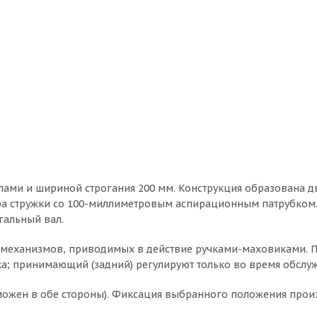
ами и шириной строгания 200 мм. Конструкция образована дву
а стружки со 100-миллиметровым аспирационным патрубком. 
огальный вал.
х механизмов, приводимых в действие ручками-маховиками.
етка; принимающий (задний) регулируют только во время обсл
зможен в обе стороны). Фиксация выбранного положения про