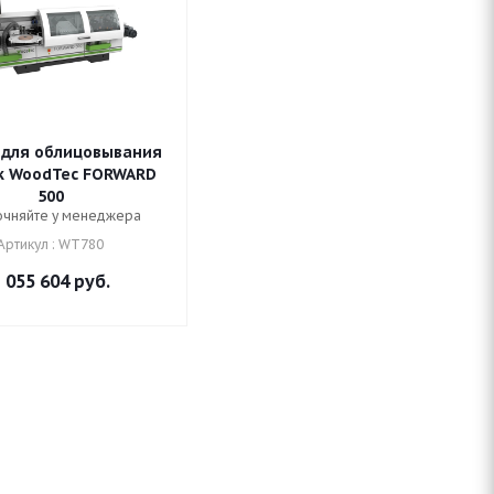
 для облицовывания
к WoodTec FORWARD
500
очняйте у менеджера
Артикул : WT780
 055 604
руб.