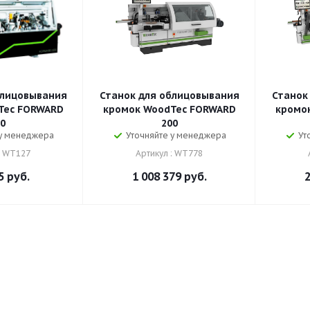
блицовывания
Станок для облицовывания
Станок
Tec FORWARD
кромок WoodTec FORWARD
кромо
0
200
 у менеджера
Уточняйте у менеджера
Ут
: WT127
Артикул : WT778
5
руб.
1 008 379
руб.
2