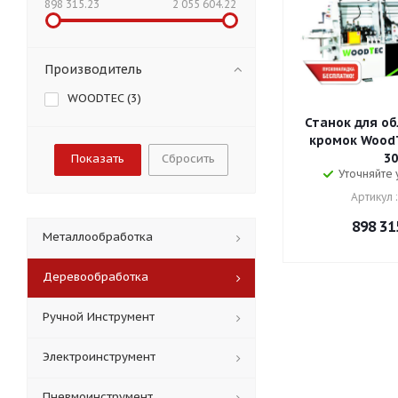
898 315.23
2 055 604.22
Производитель
WOODTEC (
3
)
Станок для о
кромок Wood
30
Сбросить
Уточняйте
Артикул 
898 31
Металлообработка
Деревообработка
Ручной Инструмент
Электроинструмент
Пневмоинструмент