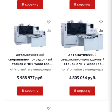
В корзину
В корзину
Автоматический
Автоматический
сверлильно-присадочный
сверлильно-присадочный
станок с ЧПУ WoodTec
станок с ЧПУ WoodTec
HBM 611L
HBM 621L
Уточняйте у менеджера
Уточняйте у менеджера
3 988 977
руб.
4 803 054
руб.
В корзину
В корзину