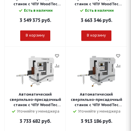
станок с ЧПУ WoodTec
станок с ЧПУ WoodTec
BHM 2490 R
HBM 510L
Есть в наличии
Есть в наличии
3 549 375
руб.
3 663 346
руб.
В корзину
В корзину
Автоматический
Автоматический
сверлильно-присадочный
сверлильно-присадочный
станок с ЧПУ WoodTec
станок с ЧПУ WoodTec
BHM 2412 R
BHM 2490
Уточняйте у менеджера
Уточняйте у менеджера
3 733 682
руб.
3 913 186
руб.