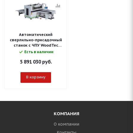
Автоматический
сверлильно-присадочный
станок с ЧПУ WoodTec
HSM 1230 H2
Есть в наличии
5 891 030
руб.
В корзину
КОМПАНИЯ
О компании
Контакты