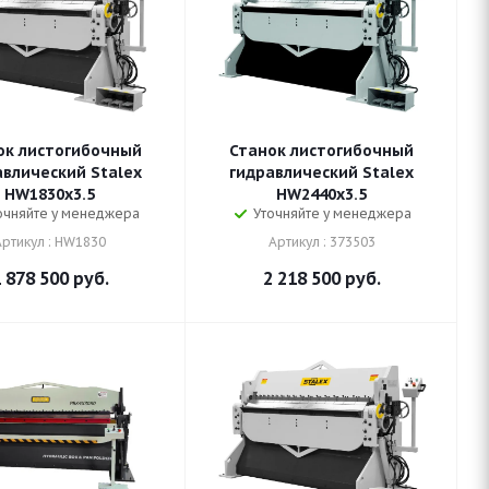
ок листогибочный
Станок листогибочный
авлический Stalex
гидравлический Stalex
HW1830x3.5
HW2440x3.5
очняйте у менеджера
Уточняйте у менеджера
Артикул : HW1830
Артикул : 373503
 878 500
руб.
2 218 500
руб.