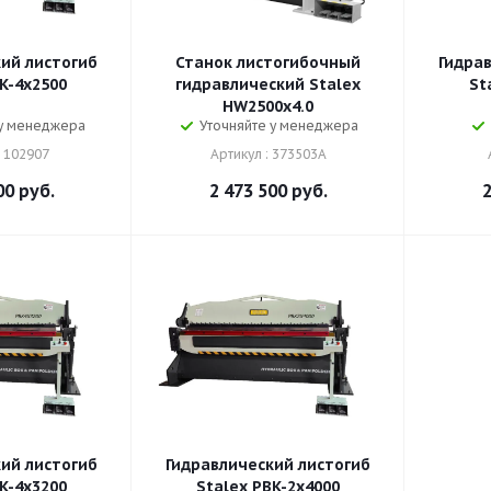
ий листогиб
Станок листогибочный
Гидра
K-4x2500
гидравлический Stalex
St
HW2500x4.0
 у менеджера
Уточняйте у менеджера
: 102907
Артикул : 373503A
00
руб.
2 473 500
руб.
2
ий листогиб
Гидравлический листогиб
K-4x3200
Stalex PBK-2x4000