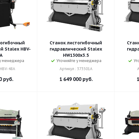
тогибочный
Станок листогибочный
Стан
й Stalex HBV-
гидравлический Stalex
гидр
A
HW1300x3.5
 у менеджера
Уточняйте у менеджера
Ут
 HBV-48A
Артикул : 373501A
0
руб.
1 649 000
руб.
1