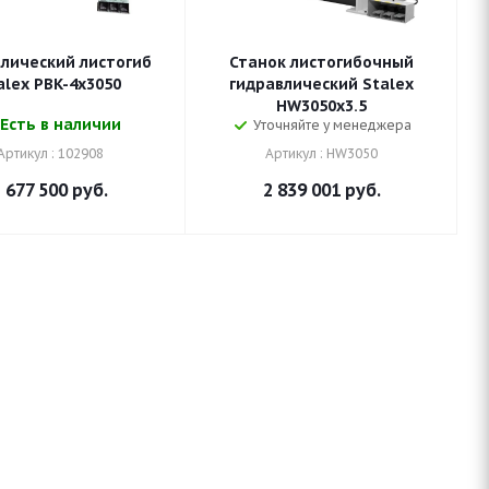
влический листогиб
Станок листогибочный
alex PBK-4x3050
гидравлический Stalex
HW3050x3.5
Есть в наличии
Уточняйте у менеджера
Артикул : 102908
Артикул : HW3050
 677 500
руб.
2 839 001
руб.