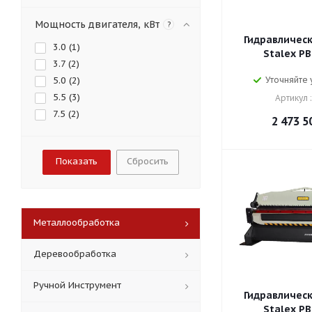
Мощность двигателя, кВт
?
Гидравлическ
3.0 (
1
)
Stalex PB
3.7 (
2
)
5.0 (
2
)
Уточняйте
5.5 (
3
)
Артикул 
7.5 (
2
)
2 473 5
Сбросить
Металлообработка
Деревообработка
Ручной Инструмент
Гидравлическ
Stalex PB