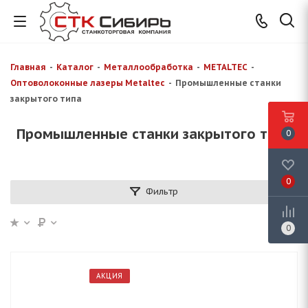
Главная
-
Каталог
-
Металлообработка
-
METALTEC
-
Оптоволоконные лазеры Metaltec
-
Промышленные станки
закрытого типа
Промышленные станки закрытого типа
0
0
Фильтр
0
АКЦИЯ