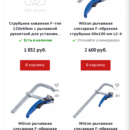
Струбцина кованная F-тип
Wilton рычажная
120х60мм c рычажной
слесарная F-образная
рукояткой для установки
струбцина 60х100 мм LC-4
в Т-паз
Есть в наличии
Уточняйте у менеджера
1 832
руб.
2 600
руб.
В корзину
В корзину
Wilton рычажная
Wilton рычажная
слесарная F-образная
слесарная F-образная