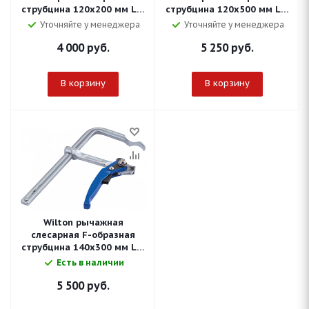
струбцина 120х200 мм LC-
струбцина 120х500 мм LC-
8
20
Уточняйте у менеджера
Уточняйте у менеджера
4 000
руб.
5 250
руб.
В корзину
В корзину
Wilton рычажная
слесарная F-образная
струбцина 140х300 мм LC-
12
Есть в наличии
5 500
руб.