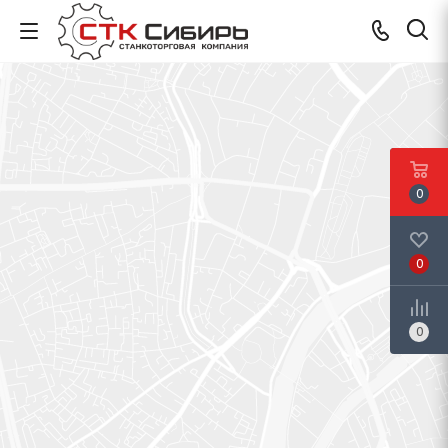
0
0
0