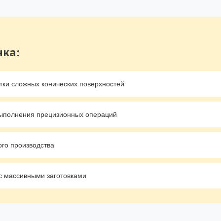
нка:
тки сложных конических поверхностей
ыполнения прецизионных операций
го производства
с массивными заготовками