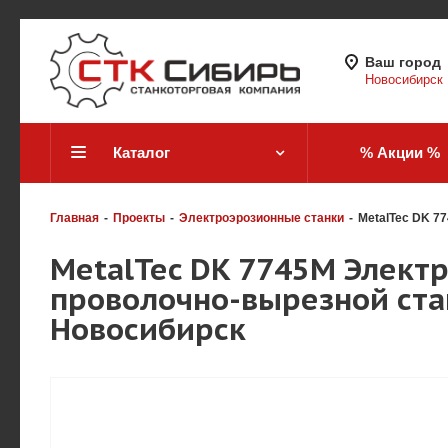
Ваш город
Новосибирск
Каталог
% Акции %
Главная
-
Проекты
-
Электроэрозионные станки
-
MetalTec DK 7
MetalTec DK 7745M Элект
проволочно-вырезной стан
Новосибирск