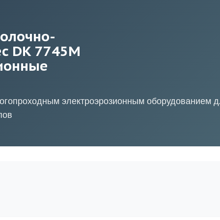
волочно-
ec DK 7745M
ионные
огопроходным электроэрозионным оборудованием д
пов