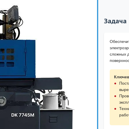
Задача
Обеспечи
электроэ
сложных д
поверхнос
Ключев
Пост
выре
Пров
эксп
Техн
рабо