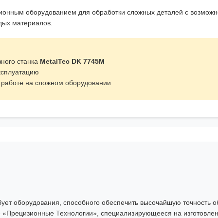
ионным оборудованием для обработки сложных деталей с возмож
дых материалов.
зного станка
MetalTec DK 7745M
ксплуатацию
в работе на сложном оборудовании
ует оборудования, способного обеспечить высочайшую точность о
е «Прецизионные Технологии», специализирующееся на изготовле