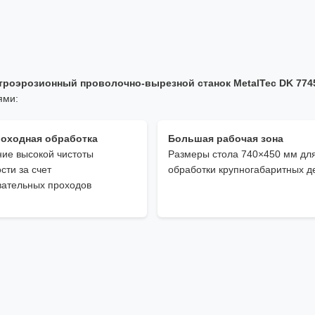
троэрозионный проволочно-вырезной станок MetalTec DK 77
ями:
оходная обработка
Большая рабочая зона
ие высокой чистоты
Размеры стола 740×450 мм дл
сти за счет
обработки крупногабаритных д
вательных проходов