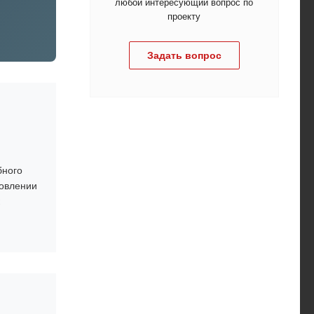
любой интересующий вопрос по
проекту
Задать вопрос
бного
товлении