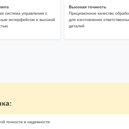
mens
Высокая точность
я система управления с
Прецизионное качество обрабо
вным интерфейсом и высокой
для изготовления ответственны
стью
деталей
нка:
ой точности и надежности