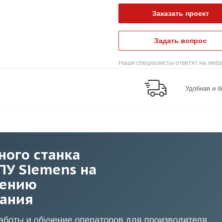
Заказать проект
Задать вопрос
Наши специалисты ответят на любо
Удобная и б
ного станка
ПУ Siemens на
лению
вания
аботы и обучение операторов для производителя