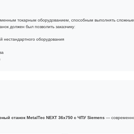
еменным токарным оборудованием, способным выполнять сложные
анок должен был позволить заказчику:
й нестандартного оборудования
ва
в
рный станок MetalTec NEXT 36x750 с ЧПУ Siemens
— современн