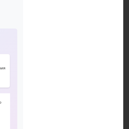
ния
ю