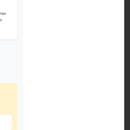
тки
х