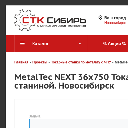
Ваш город
Новосибирск
Каталог
% Акции %
Главная
-
Проекты
-
Токарные станки по металлу с ЧПУ
-
MetalTe
MetalTec NEXT 36x750 Ток
станиной. Новосибирск
Задача