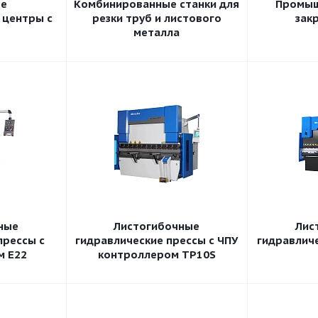
е
Комбинированные станки для
Промыш
центры с
резки труб и листового
зак
металла
ные
Листогибочные
Лис
прессы с
гидравлические прессы с ЧПУ
гидравличе
м E22
контроллером TP10S