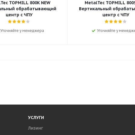
lTec TOPMILL 800K NEW
MetalTec TOPMILL 800
альный обрабатывающий
Вертикальный обрабат
центр с ЧПУ
центр с ЧПУ
Уточняйте у менеджера
Уточняйте у менедж
УСЛУГИ
Лизинг