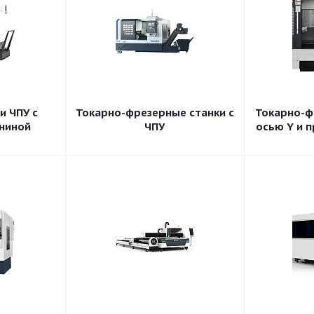
и ЧПУ c
Токарно-фрезерные станки с
Токарно-ф
аниной
ЧПУ
осью Y и 