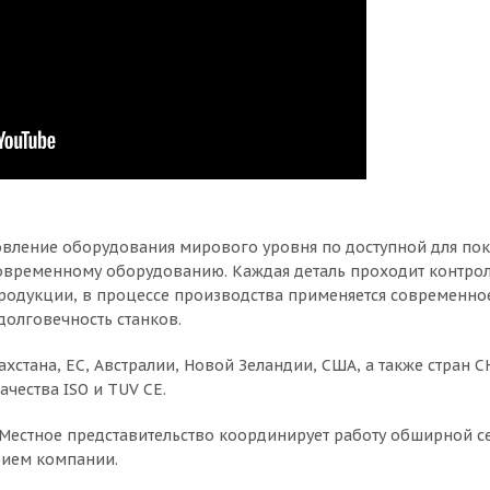
овление оборудования мирового уровня по доступной для пок
овременному оборудованию. Каждая деталь проходит контрол
продукции, в процессе производства применяется современно
долговечность станков.
ахстана, ЕС, Австралии, Новой Зеландии, США, а также стран 
чества ISO и TUV CE.
. Местное представительство координирует работу обширной с
рием компании.