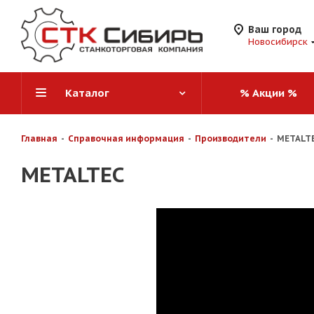
Ваш город
Новосибирск
Каталог
% Акции %
Главная
-
Справочная информация
-
Производители
-
METALT
METALTEC