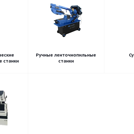
ческие
Ручные ленточнопильные
С
е станки
станки